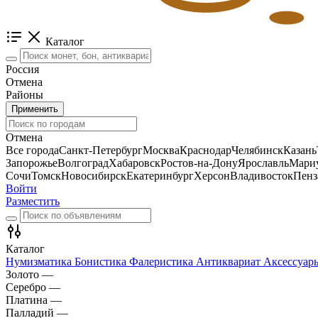
Каталог
Россия
Отмена
Районы
Применить
Отмена
Все города
Санкт-Петербург
Москва
Краснодар
Челябинск
Казань
Запорожье
Волгоград
Хабаровск
Ростов-на-Дону
Ярославль
Мари
Сочи
Томск
Новосибирск
Екатеринбург
Херсон
Владивосток
Пенз
Войти
Разместить
Каталог
Нумизматика
Бонистика
Фалеристика
Антиквариат
Аксессуа
Золото
—
Серебро
—
Платина
—
Палладий
—