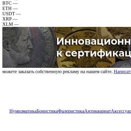
BTC
—
ETH
—
USDT
—
XRP
—
XLM
—
можете заказать собственную рекламу на нашем сайте.
Написат
Нумизматика
Бонистика
Фалеристика
Антиквариат
Аксессуа