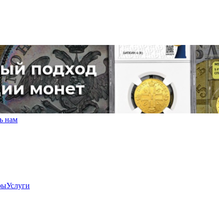
ь нам
ры
Услуги