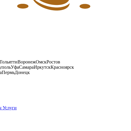
Тольятти
Воронеж
Омск
Ростов
уполь
Уфа
Самара
Иркутск
Красноярск
а
Пермь
Донецк
ры
Услуги